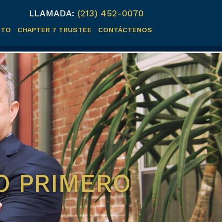
LLAMADA:
(213) 452-0070
ITO
CHAPTER 7 TRUSTEE
CONTÁCTENOS
O PRIMERO