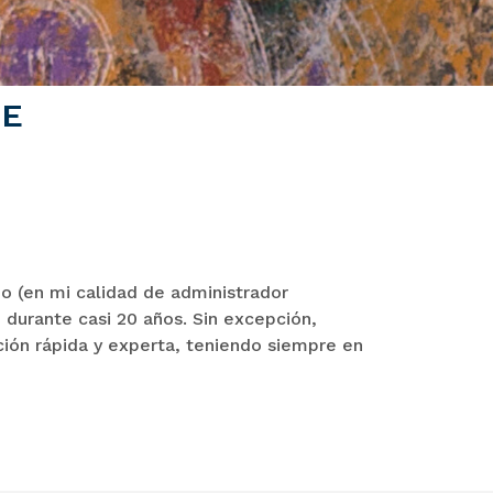
TE
PAM
 (en mi calidad de administrador
“Quie
7) durante casi 20 años. Sin excepción,
repre
ión rápida y experta, teniendo siempre en
pero 
recom