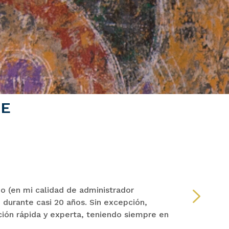
TE
PAM
 (en mi calidad de administrador
“Quie
7) durante casi 20 años. Sin excepción,
repre
ión rápida y experta, teniendo siempre en
pero 
recom