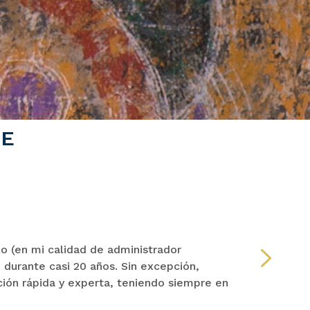
TE
PAM
 (en mi calidad de administrador
“Quie
7) durante casi 20 años. Sin excepción,
repre
ión rápida y experta, teniendo siempre en
pero 
recom