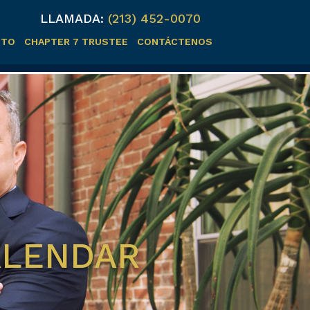
LLAMADA:
(213) 452-0070
ITO
CHAPTER 7 TRUSTEE
CONTÁCTENOS
ALENDAR